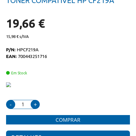
TONER COMPATIVEL HP CF219A
da
início
galeria
da
de
galeria
imagens
de
19,66 €
imagens
15,98 €
P/N:
HPCF219A
EAN:
700443251716
Em Stock
-
+
COMPRAR