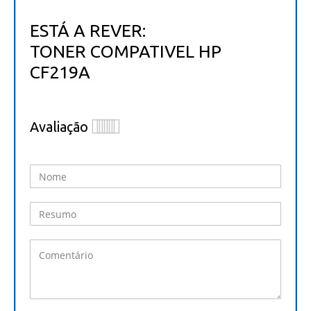
ESTÁ A REVER:
TONER COMPATIVEL HP
CF219A
Avaliação
1
2
3
4
5
star
stars
stars
stars
stars