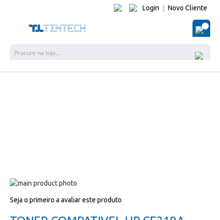
Login
|
Novo Cliente
O Me
Pesquisa
Salte
para
Salte
Seja o primeiro a avaliar este produto
o
para
final
o