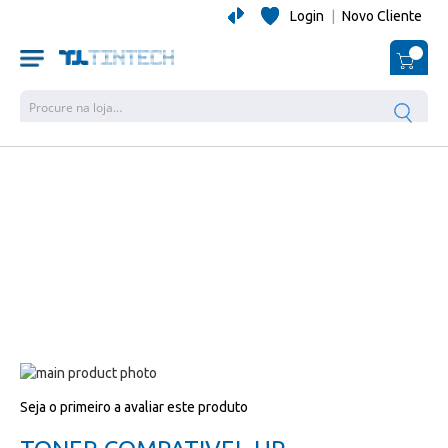
Login
|
Novo Cliente
O Me
Pesquisa
Salte
para
Salte
Seja o primeiro a avaliar este produto
o
para
final
o