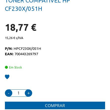
TONER COMPATIVEL HP
da
início
galeria
da
CF230X/051H
de
galeria
imagens
de
imagens
18,77 €
15,26 €
P/N:
HPCF230X/051H
EAN:
700443269797
Em Stock
-
+
COMPRAR