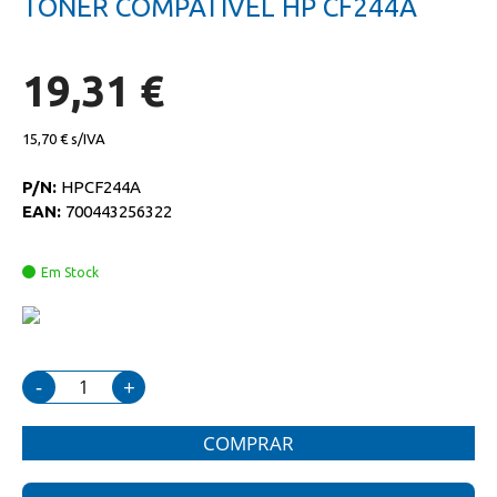
TONER COMPATIVEL HP CF244A
da
início
galeria
da
de
galeria
imagens
de
19,31 €
imagens
15,70 €
P/N:
HPCF244A
EAN:
700443256322
Em Stock
-
+
COMPRAR