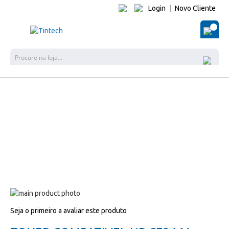
Login
|
Novo Cliente
O Me
Pes
Salte
para
Salte
Seja o primeiro a avaliar este produto
o
para
final
o