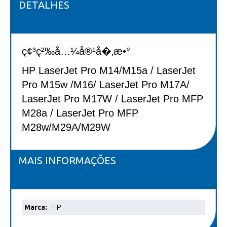
DETALHES
ç¢³ç²‰å…¼å®¹å�‚æ•°
HP LaserJet Pro M14/M15a / LaserJet
Pro M15w
/M16/ LaserJet Pro M17A/
LaserJet Pro M17W
/ LaserJet Pro MFP
M28a / LaserJet Pro MFP
M28w/M29A/M29W
MAIS INFORMAÇÕES
Mais
HP
informações