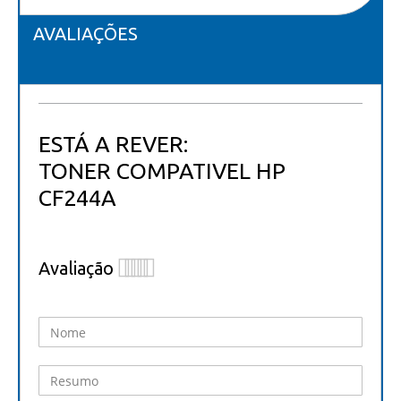
AVALIAÇÕES
ESTÁ A REVER:
TONER COMPATIVEL HP
CF244A
Avaliação
1
2
3
4
5
star
stars
stars
stars
stars