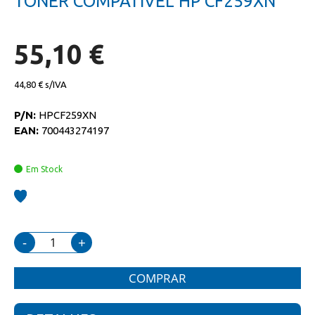
TONER COMPATIVEL HP CF259XN
da
início
galeria
da
de
galeria
imagens
de
55,10 €
imagens
44,80 €
P/N:
HPCF259XN
EAN:
700443274197
Em Stock
-
+
COMPRAR