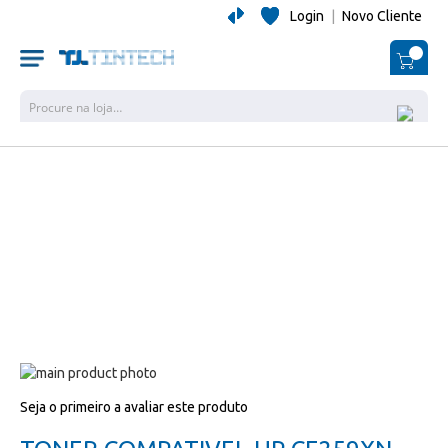
Login
|
Novo Cliente
O Me
Pesquisa
Salte
para
Salte
Seja o primeiro a avaliar este produto
o
para
final
o