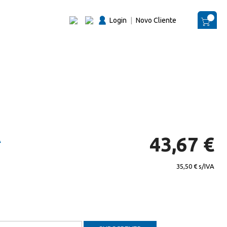
Login
|
Novo Cliente
O Me
A
43,67 €
35,50 €