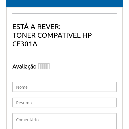
ESTÁ A REVER:
TONER COMPATIVEL HP
CF301A
Avaliação
1
2
3
4
5
star
stars
stars
stars
stars