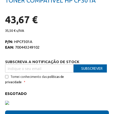
TONER COMPATIVEL HP CF301A
da
início
galeria
da
de
galeria
imagens
de
43,67 €
imagens
35,50 €
P/N:
HPCF301A
EAN:
700443249102
SUBSCREVA A NOTIFICAÇÃO DE STOCK
SUBSCREVER
Tomei conhecimento das
políticas de
privacidade
ESGOTADO