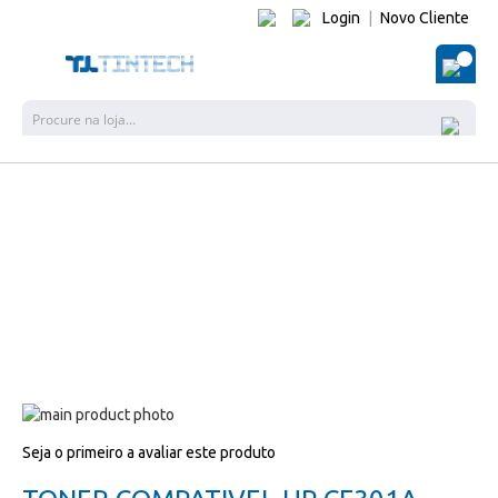
Login
|
Novo Cliente
O Me
Pesquisa
Salte
para
Salte
Seja o primeiro a avaliar este produto
o
para
final
o