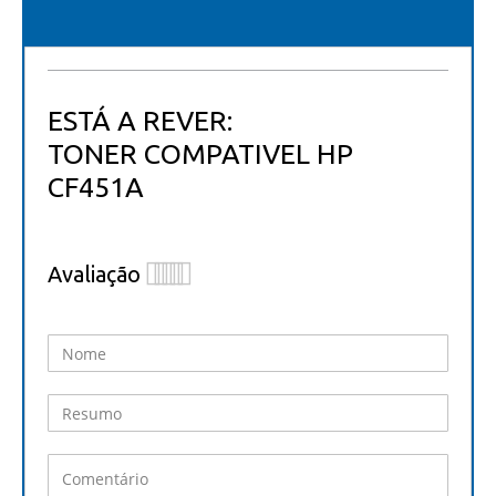
ESTÁ A REVER:
TONER COMPATIVEL HP
CF451A
Avaliação
1
2
3
4
5
star
stars
stars
stars
stars