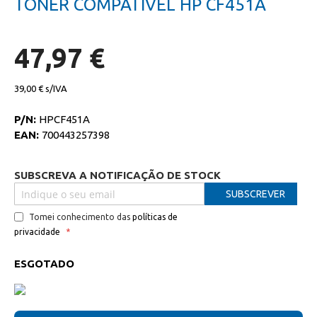
TONER COMPATIVEL HP CF451A
da
início
galeria
da
de
galeria
imagens
de
47,97 €
imagens
39,00 €
P/N:
HPCF451A
EAN:
700443257398
SUBSCREVA A NOTIFICAÇÃO DE STOCK
SUBSCREVER
Tomei conhecimento das
políticas de
privacidade
ESGOTADO