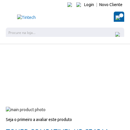
Login
|
Novo Cliente
O Me
Pes
Salte
para
Salte
Seja o primeiro a avaliar este produto
o
para
final
o