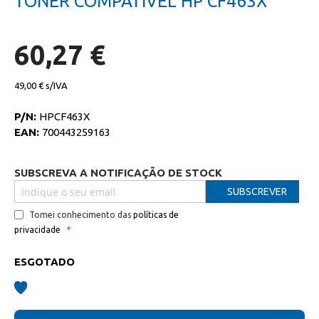
TONER COMPATIVEL HP CF463X
da
início
galeria
da
de
galeria
imagens
de
60,27 €
imagens
49,00 €
P/N:
HPCF463X
EAN:
700443259163
SUBSCREVA A NOTIFICAÇÃO DE STOCK
SUBSCREVER
Tomei conhecimento das
políticas de
privacidade
ESGOTADO