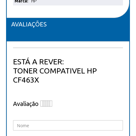
HP
informações
AVALIAÇÕES
ESTÁ A REVER:
TONER COMPATIVEL HP
CF463X
Avaliação
1
2
3
4
5
star
stars
stars
stars
stars