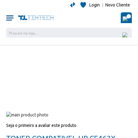
Login
|
Novo Cliente
O Me
Pesquisa
Salte
para
Salte
Seja o primeiro a avaliar este produto
o
para
final
o