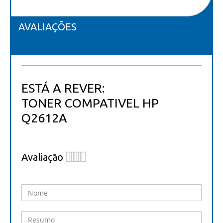
AVALIAÇÕES
ESTÁ A REVER:
TONER COMPATIVEL HP
Q2612A
Avaliação
1
2
3
4
5
star
stars
stars
stars
stars