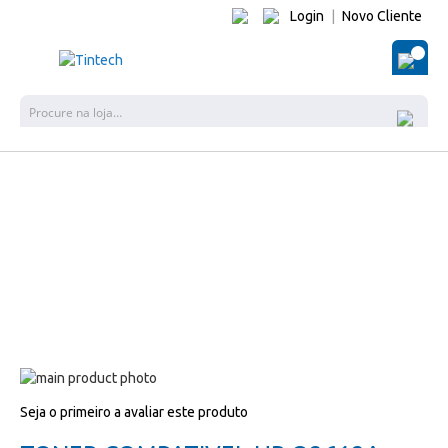
Login
|
Novo Cliente
O Me
Pes
Salte
para
Salte
Seja o primeiro a avaliar este produto
o
para
final
o