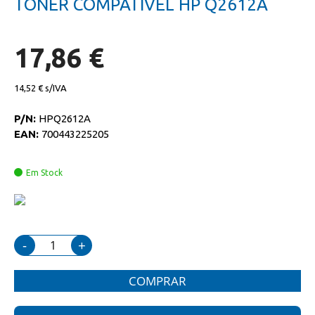
TONER COMPATIVEL HP Q2612A
da
início
galeria
da
de
galeria
imagens
de
17,86 €
imagens
14,52 €
P/N:
HPQ2612A
EAN:
700443225205
Em Stock
-
+
COMPRAR