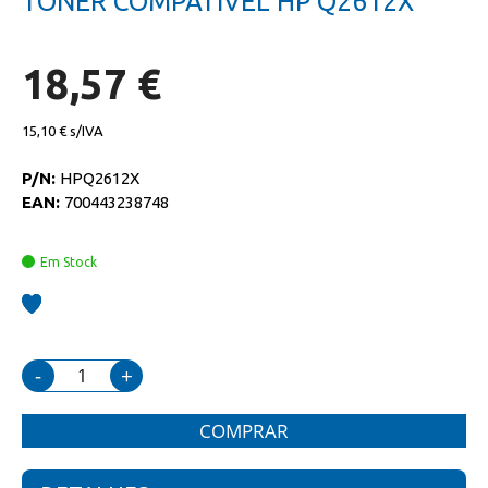
TONER COMPATIVEL HP Q2612X
da
início
galeria
da
de
galeria
imagens
de
18,57 €
imagens
15,10 €
P/N:
HPQ2612X
EAN:
700443238748
Em Stock
-
+
COMPRAR