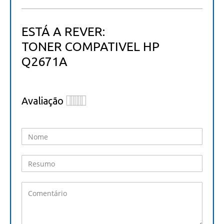
ESTÁ A REVER:
TONER COMPATIVEL HP
Q2671A
Avaliação
1
2
3
4
5
star
stars
stars
stars
stars