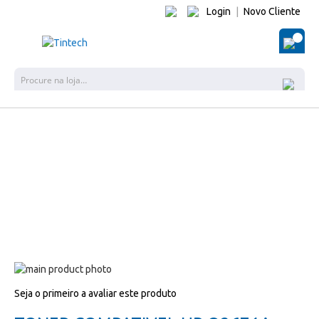
Login
|
Novo Cliente
O Me
Pes
Salte
para
Salte
Seja o primeiro a avaliar este produto
o
para
final
o