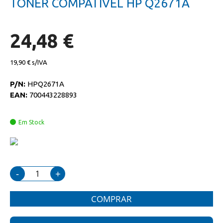
TONER COMPATIVEL HP Q2671A
da
início
galeria
da
de
galeria
imagens
de
24,48 €
imagens
19,90 €
P/N:
HPQ2671A
EAN:
700443228893
Em Stock
-
+
COMPRAR