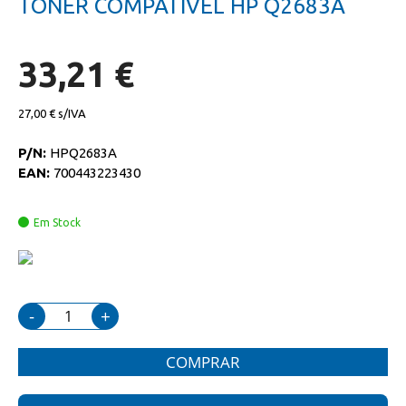
TONER COMPATIVEL HP Q2683A
da
início
galeria
da
de
galeria
imagens
de
33,21 €
imagens
27,00 €
P/N:
HPQ2683A
EAN:
700443223430
Em Stock
-
+
COMPRAR