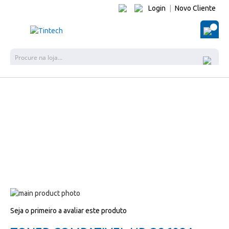
Login
|
Novo Cliente
O Me
Pes
Salte
para
Salte
Seja o primeiro a avaliar este produto
o
para
final
o