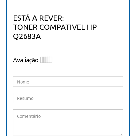
ESTÁ A REVER:
TONER COMPATIVEL HP
Q2683A
Avaliação
1
2
3
4
5
star
stars
stars
stars
stars