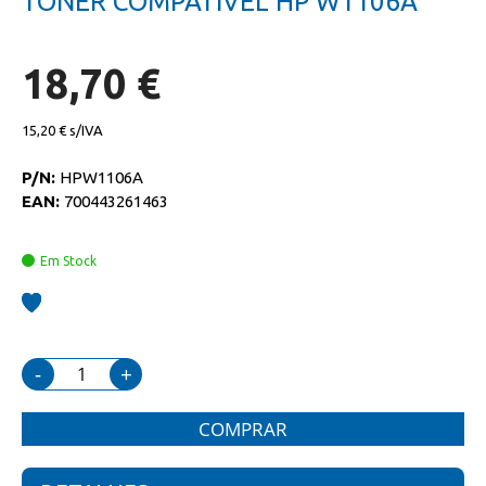
TONER COMPATIVEL HP W1106A
da
início
galeria
da
de
galeria
imagens
de
18,70 €
imagens
15,20 €
P/N:
HPW1106A
EAN:
700443261463
Em Stock
-
+
COMPRAR