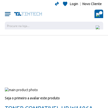
Login
|
Novo Cliente
O Me
Pesquisa
Salte
para
Salte
Seja o primeiro a avaliar este produto
o
para
final
o