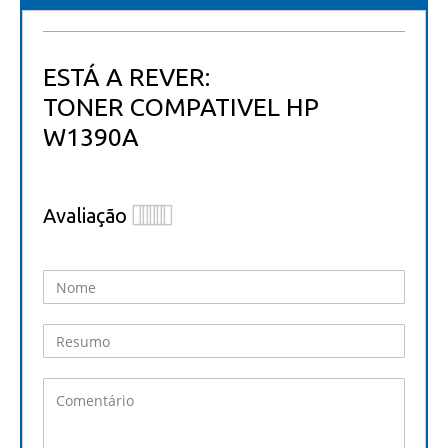
ESTÁ A REVER:
TONER COMPATIVEL HP
W1390A
Avaliação
1
2
3
4
5
star
stars
stars
stars
stars