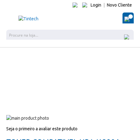
Login
|
Novo Cliente
O Me
Pes
Salte
para
Salte
Seja o primeiro a avaliar este produto
o
para
final
o