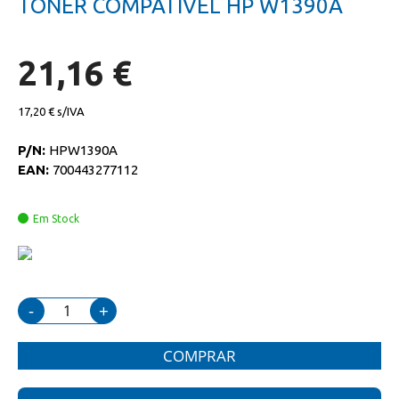
TONER COMPATIVEL HP W1390A
da
início
galeria
da
de
galeria
imagens
de
21,16 €
imagens
17,20 €
P/N:
HPW1390A
EAN:
700443277112
Em Stock
-
+
COMPRAR