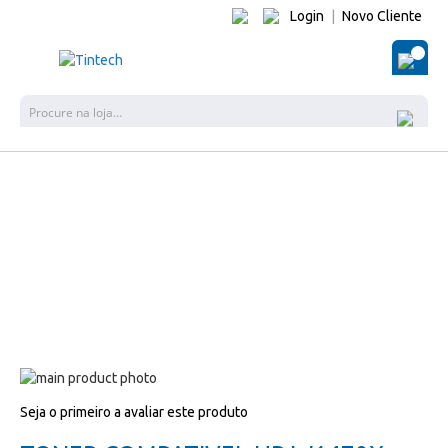
Login
|
Novo Cliente
O Me
Pes
Salte
para
Salte
Seja o primeiro a avaliar este produto
o
para
final
o