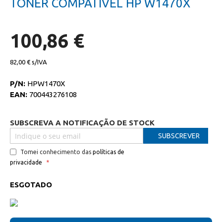
TONER COMPATIVEL HP W1470X
da
início
galeria
da
de
galeria
imagens
de
100,86 €
imagens
82,00 €
P/N:
HPW1470X
EAN:
700443276108
SUBSCREVA A NOTIFICAÇÃO DE STOCK
SUBSCREVER
Tomei conhecimento das
políticas de
privacidade
ESGOTADO