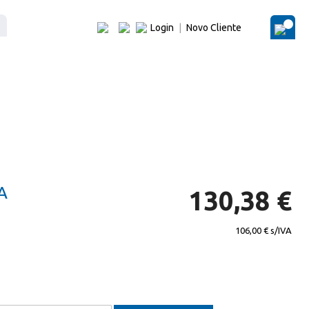
Login
|
Novo Cliente
O Me
A
130,38 €
106,00 €