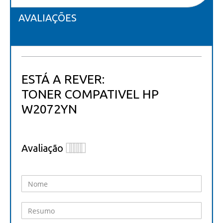
AVALIAÇÕES
ESTÁ A REVER:
TONER COMPATIVEL HP
W2072YN
Avaliação
1
2
3
4
5
star
stars
stars
stars
stars