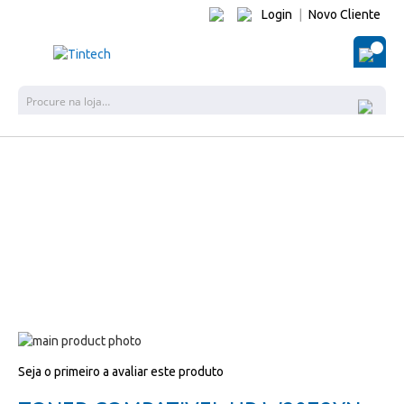
Login
|
Novo Cliente
O Me
Pes
Salte
para
Salte
Seja o primeiro a avaliar este produto
o
para
final
o