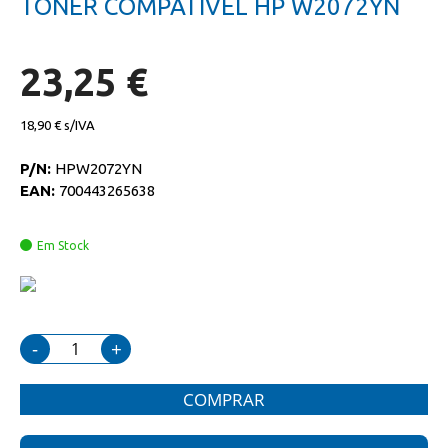
TONER COMPATIVEL HP W2072YN
da
início
galeria
da
de
galeria
imagens
de
23,25 €
imagens
18,90 €
P/N:
HPW2072YN
EAN:
700443265638
Em Stock
-
+
COMPRAR