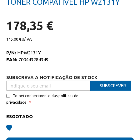
TONER COMPATIVEL HP W2131Y
da
início
galeria
da
de
galeria
imagens
de
178,35 €
imagens
145,00 €
P/N:
HPW2131Y
EAN:
700443284349
SUBSCREVA A NOTIFICAÇÃO DE STOCK
SUBSCREVER
Tomei conhecimento das
políticas de
privacidade
ESGOTADO