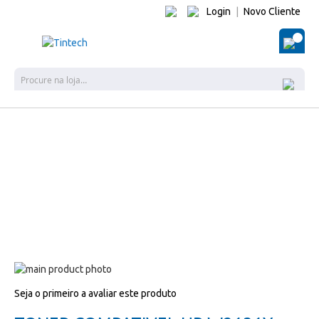
Login
|
Novo Cliente
O Me
Pes
Salte
para
Salte
Seja o primeiro a avaliar este produto
o
para
final
o