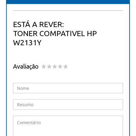
ESTÁ A REVER:
TONER COMPATIVEL HP
W2131Y
Avaliação
1
2
3
4
5
star
stars
stars
stars
stars