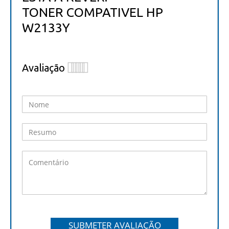
TONER COMPATIVEL HP
W2133Y
Avaliação
1
2
3
4
5
star
stars
stars
stars
stars
SUBMETER AVALIAÇÃO