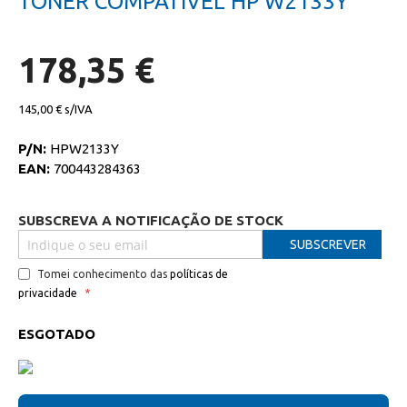
TONER COMPATIVEL HP W2133Y
da
início
galeria
da
de
galeria
imagens
de
178,35 €
imagens
145,00 €
P/N:
HPW2133Y
EAN:
700443284363
SUBSCREVA A NOTIFICAÇÃO DE STOCK
SUBSCREVER
Tomei conhecimento das
políticas de
privacidade
ESGOTADO