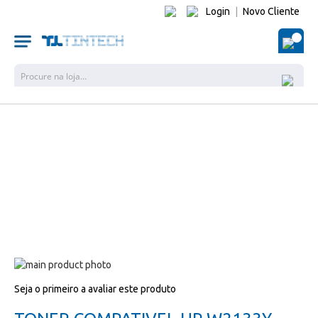
Login
|
Novo Cliente
O Me
Pesquisa
Salte
para
Salte
Seja o primeiro a avaliar este produto
o
para
final
o