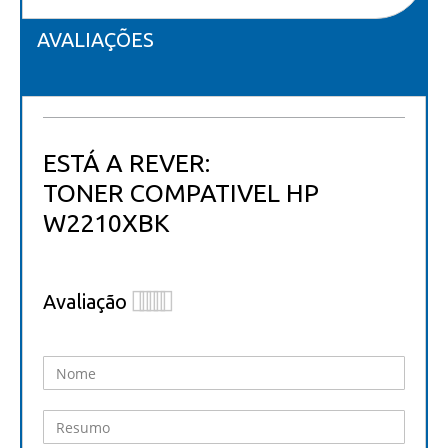
AVALIAÇÕES
ESTÁ A REVER:
TONER COMPATIVEL HP
W2210XBK
Avaliação
1
2
3
4
5
star
stars
stars
stars
stars