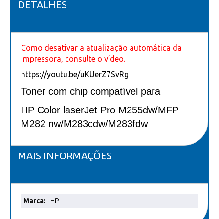
DETALHES
Como desativar a atualização automática da
impressora, consulte o vídeo.
https://youtu.be/uKUerZ7SvRg
Toner com chip compatível para
HP Color laserJet Pro M255dw/MFP
M282 nw/M283cdw/M283fdw
MAIS INFORMAÇÕES
Mais
HP
informações