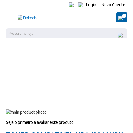
Login
|
Novo Cliente
O Me
Pes
Salte
para
Salte
Seja o primeiro a avaliar este produto
o
para
final
o