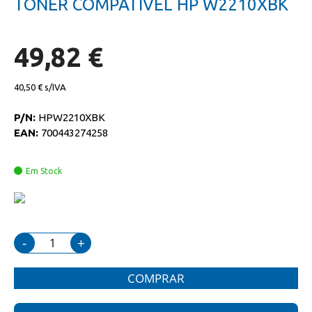
TONER COMPATIVEL HP W2210XBK
da
início
galeria
da
de
galeria
imagens
de
49,82 €
imagens
40,50 €
P/N:
HPW2210XBK
EAN:
700443274258
Em Stock
-
+
COMPRAR