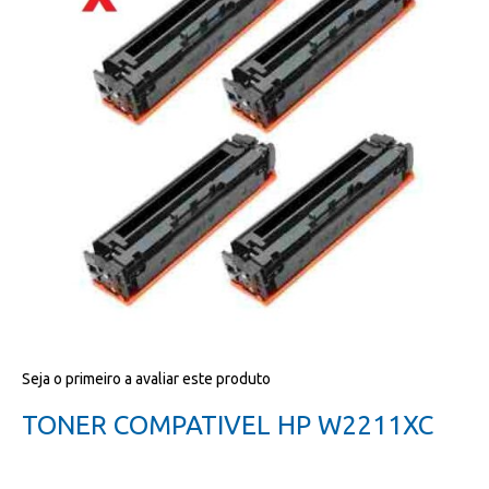
da
galeria
de
imagens
Salte
Seja o primeiro a avaliar este produto
para
o
TONER COMPATIVEL HP W2211XC
início
da
galeria