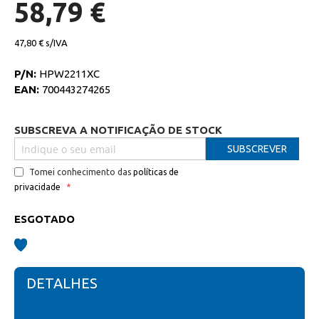
de
58,79 €
imagens
47,80 €
P/N:
HPW2211XC
EAN:
700443274265
SUBSCREVA A NOTIFICAÇÃO DE STOCK
SUBSCREVER
Tomei conhecimento das
políticas de
privacidade
ESGOTADO
DETALHES