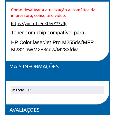
Como desativar a atualização automática da
impressora, consulte o vídeo.
https://youtu.be/uKUerZ7SvRg
Toner com chip compatível para
HP Color laserJet Pro M255dw/MFP
M282 nw/M283cdw/M283fdw
MAIS INFORMAÇÕES
Mais
HP
informações
AVALIAÇÕES