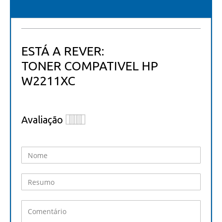
ESTÁ A REVER:
TONER COMPATIVEL HP
W2211XC
Avaliação
1
2
3
4
5
star
stars
stars
stars
stars