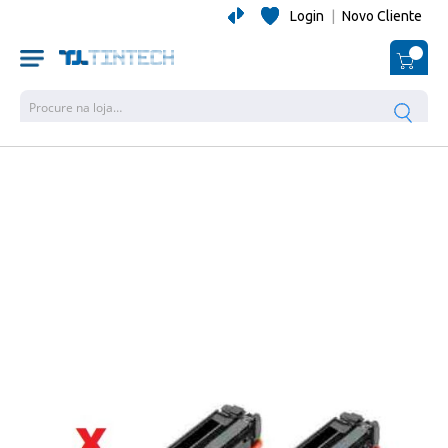
Login
|
Novo Cliente
O Me
Pesquisa
Salte
para
o
final