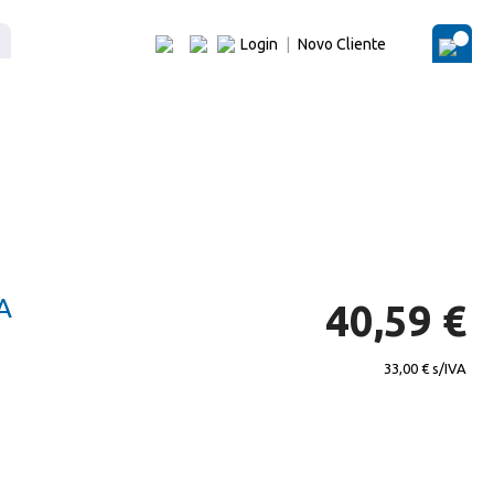
Login
|
Novo Cliente
O Me
A
40,59 €
33,00 €