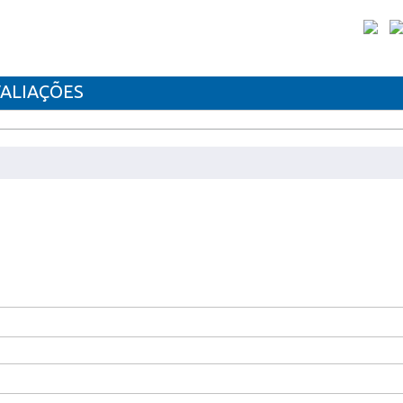
ALIAÇÕES
, consulte o vídeo.
VEL HP W2412A
fw