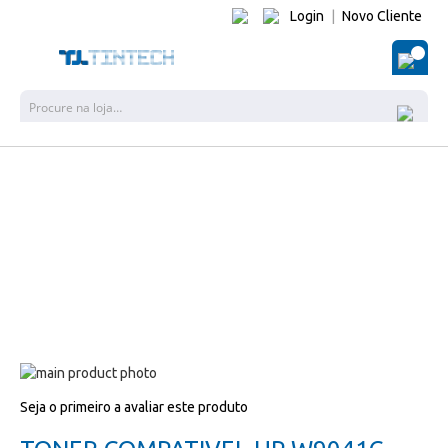
Login
|
Novo Cliente
O Me
Pesquisa
Salte
para
Salte
Seja o primeiro a avaliar este produto
o
para
final
o