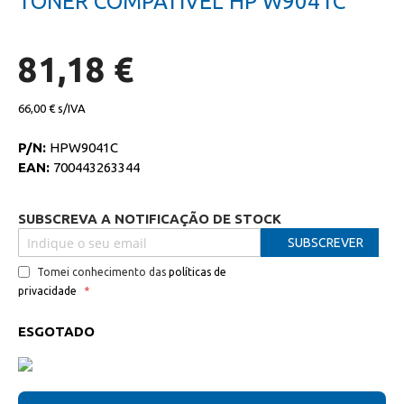
TONER COMPATIVEL HP W9041C
da
início
galeria
da
de
galeria
imagens
de
81,18 €
imagens
66,00 €
P/N:
HPW9041C
EAN:
700443263344
SUBSCREVA A NOTIFICAÇÃO DE STOCK
SUBSCREVER
Tomei conhecimento das
políticas de
privacidade
ESGOTADO