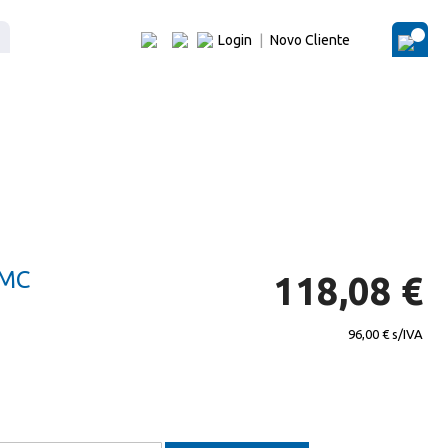
Login
|
Novo Cliente
O Me
3MC
118,08 €
96,00 €