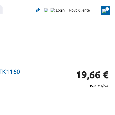
Login
|
Novo Cliente
O Me
TK1160
19,66 €
15,98 €