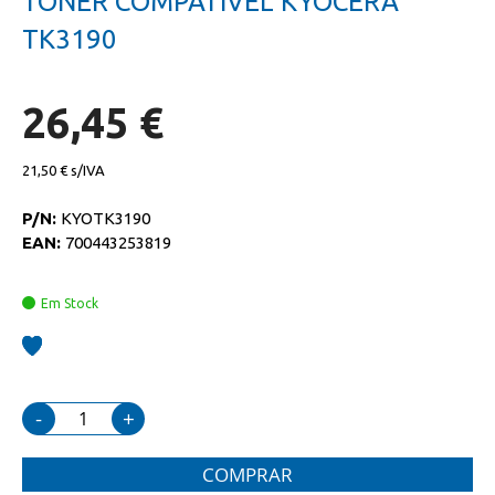
TONER COMPATIVEL KYOCERA
da
início
galeria
da
TK3190
de
galeria
imagens
de
imagens
26,45 €
21,50 €
P/N:
KYOTK3190
EAN:
700443253819
Em Stock
-
+
COMPRAR