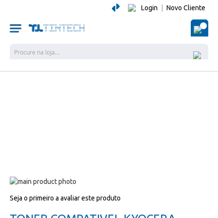
Login
|
Novo Cliente
O Me
Pesquisa
Salte
para
Salte
Seja o primeiro a avaliar este produto
o
para
final
o