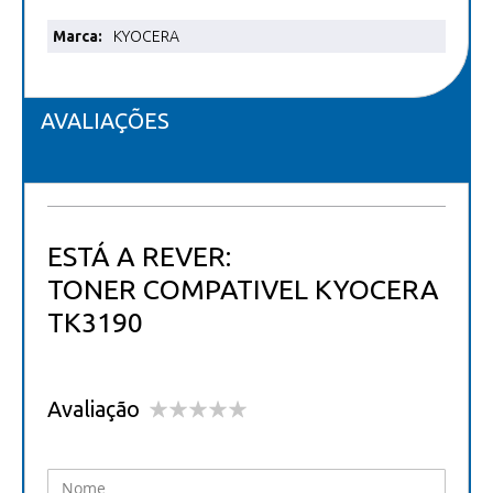
Mais
KYOCERA
informações
AVALIAÇÕES
ESTÁ A REVER:
TONER COMPATIVEL KYOCERA
TK3190
Avaliação
1
2
3
4
5
star
stars
stars
stars
stars