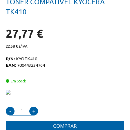
TONER COMPATIVEL KYOCERA
da
início
galeria
da
TK410
de
galeria
imagens
de
imagens
27,77 €
22,58 €
P/N:
KYOTK410
EAN:
700443234764
Em Stock
-
+
COMPRAR