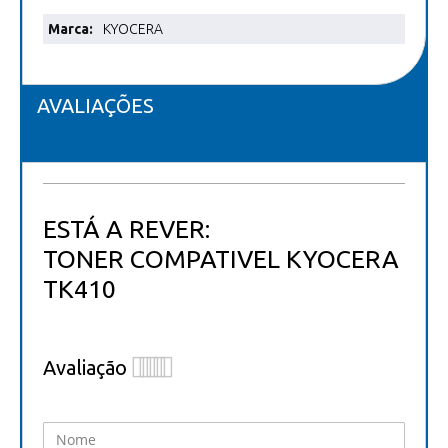
Mais
KYOCERA
informações
AVALIAÇÕES
ESTÁ A REVER:
TONER COMPATIVEL KYOCERA
TK410
Avaliação
1
2
3
4
5
star
stars
stars
stars
stars