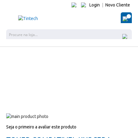
Login
|
Novo Cliente
O Me
Pes
Salte
para
Salte
Seja o primeiro a avaliar este produto
o
para
final
o