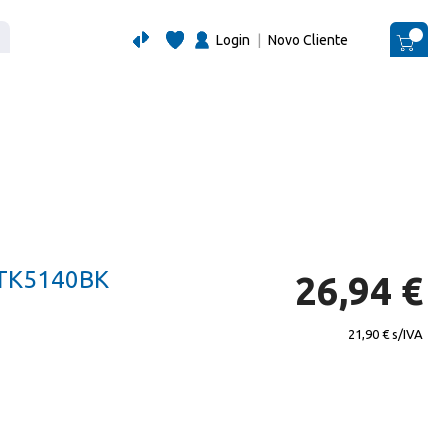
Login
|
Novo Cliente
O Me
TK5140BK
26,94 €
21,90 €