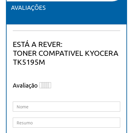
AVALIAÇÕES
ESTÁ A REVER:
TONER COMPATIVEL KYOCERA
TK5195M
Avaliação
1
2
3
4
5
star
stars
stars
stars
stars