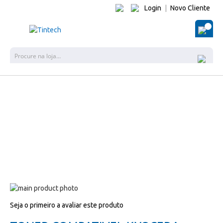
Login
|
Novo Cliente
O Me
Pes
Salte
para
Salte
Seja o primeiro a avaliar este produto
o
para
final
o