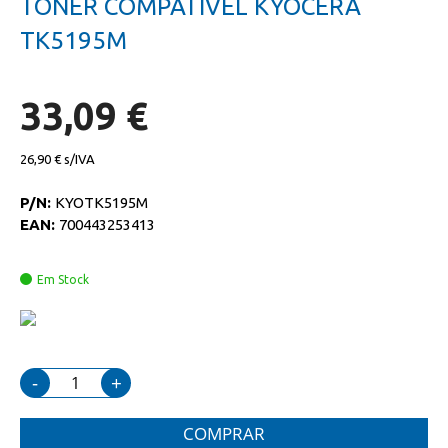
TONER COMPATIVEL KYOCERA
da
início
galeria
da
TK5195M
de
galeria
imagens
de
imagens
33,09 €
26,90 €
P/N:
KYOTK5195M
EAN:
700443253413
Em Stock
-
+
COMPRAR