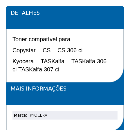
DETALHES
Toner compatí
vel para
Copystar
CS CS 306 ci
Kyocera
TASKalfa TASKalfa 306
ci
TASKalfa 307 ci
MAIS INFORMAÇÕES
Mais
KYOCERA
informações