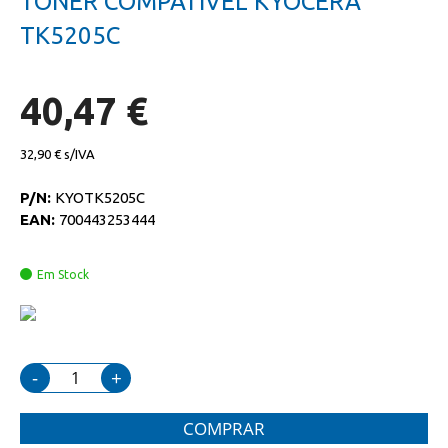
TONER COMPATIVEL KYOCERA
da
início
galeria
da
TK5205C
de
galeria
imagens
de
imagens
40,47 €
32,90 €
P/N:
KYOTK5205C
EAN:
700443253444
Em Stock
-
+
COMPRAR