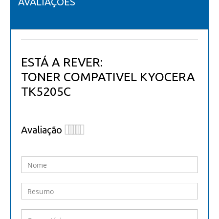
AVALIAÇÕES
ESTÁ A REVER:
TONER COMPATIVEL KYOCERA
TK5205C
Avaliação
1
2
3
4
5
star
stars
stars
stars
stars