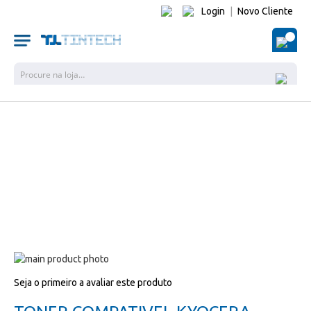
Login
|
Novo Cliente
O Me
Pesquisa
Salte
para
Salte
Seja o primeiro a avaliar este produto
o
para
final
o