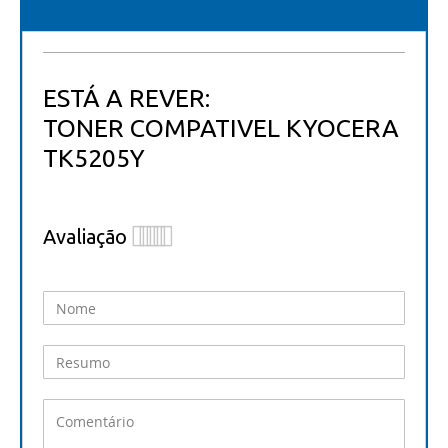
ESTÁ A REVER:
TONER COMPATIVEL KYOCERA
TK5205Y
Avaliação
1
2
3
4
5
star
stars
stars
stars
stars