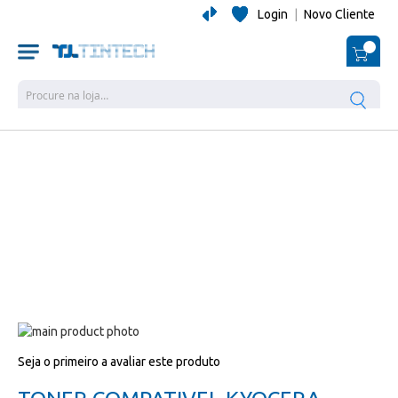
Login
|
Novo Cliente
O Me
Pesquisa
Salte
para
Salte
Seja o primeiro a avaliar este produto
o
para
final
o