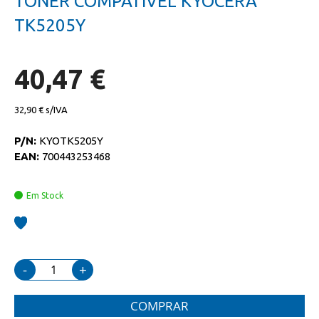
TONER COMPATIVEL KYOCERA
da
início
galeria
da
TK5205Y
de
galeria
imagens
de
imagens
40,47 €
32,90 €
P/N:
KYOTK5205Y
EAN:
700443253468
Em Stock
-
+
COMPRAR