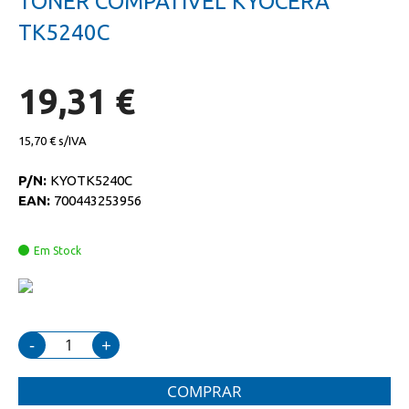
TONER COMPATIVEL KYOCERA
da
início
galeria
da
TK5240C
de
galeria
imagens
de
imagens
19,31 €
15,70 €
P/N:
KYOTK5240C
EAN:
700443253956
Em Stock
-
+
COMPRAR