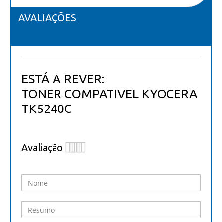
AVALIAÇÕES
ESTÁ A REVER:
TONER COMPATIVEL KYOCERA
TK5240C
Avaliação
1
2
3
4
5
star
stars
stars
stars
stars