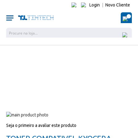
Login
|
Novo Cliente
O Me
Pesquisa
Salte
para
Salte
Seja o primeiro a avaliar este produto
o
para
final
o