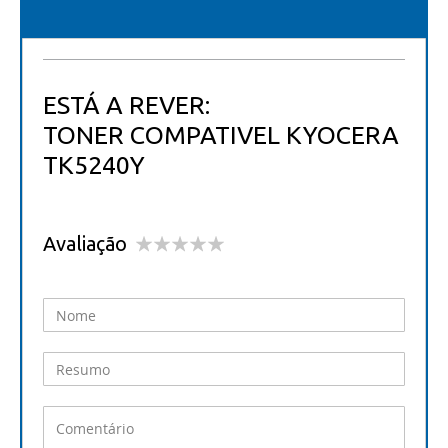
ESTÁ A REVER:
TONER COMPATIVEL KYOCERA
TK5240Y
Avaliação
1
2
3
4
5
star
stars
stars
stars
stars