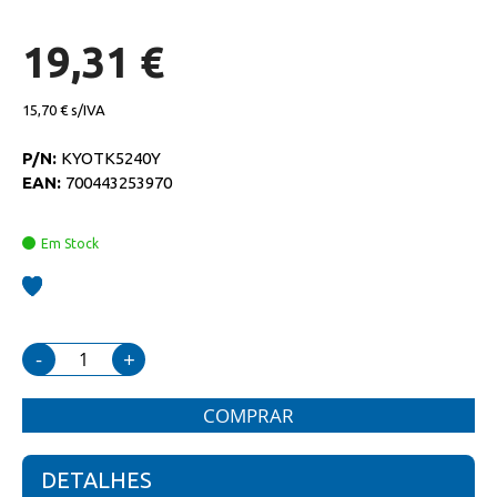
de
imagens
19,31 €
15,70 €
P/N:
KYOTK5240Y
EAN:
700443253970
Em Stock
-
+
COMPRAR
DETALHES