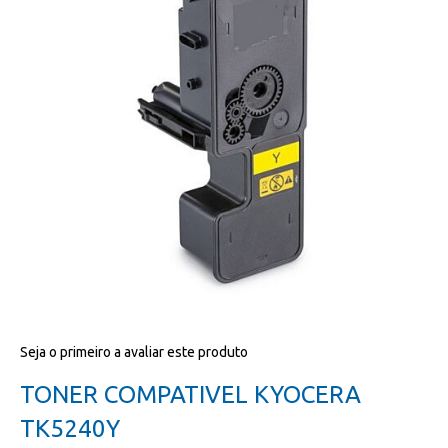
da
galeria
de
imagens
Salte
Seja o primeiro a avaliar este produto
para
o
TONER COMPATIVEL KYOCERA
início
da
TK5240Y
galeria