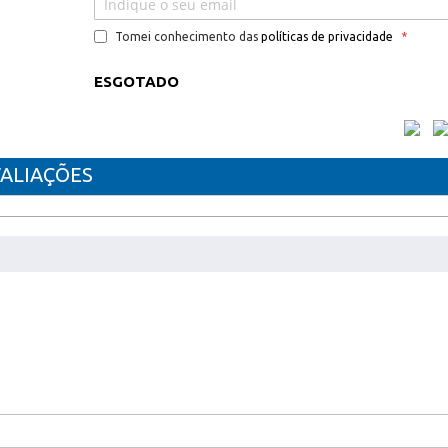
Tomei conhecimento das
políticas de privacidade
ESGOTADO
ALIAÇÕES
FS C 5100 DN.4,000 Páginas TK 540M
VEL KYOCERA TK540M