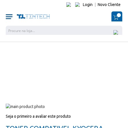
Login
|
Novo Cliente
O Me
Pesquisa
Salte
para
Salte
Seja o primeiro a avaliar este produto
o
para
final
o