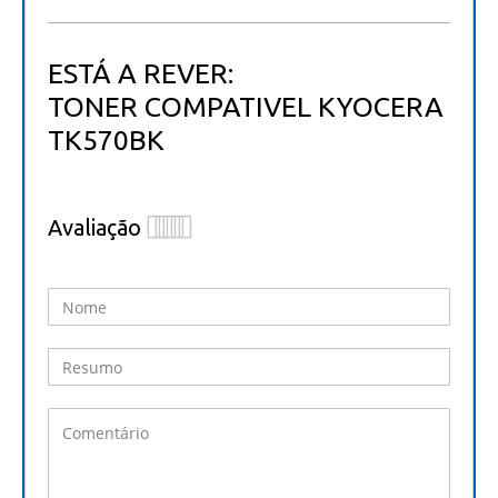
ESTÁ A REVER:
TONER COMPATIVEL KYOCERA
TK570BK
Avaliação
1
2
3
4
5
star
stars
stars
stars
stars