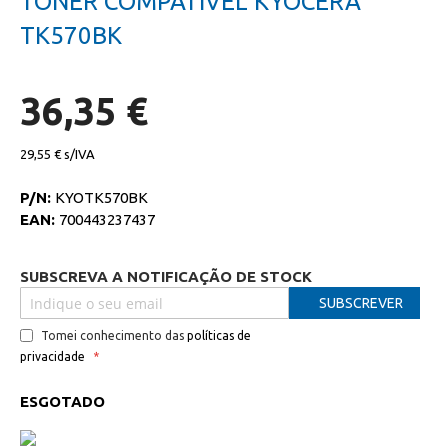
TONER COMPATIVEL KYOCERA
da
início
galeria
da
TK570BK
de
galeria
imagens
de
imagens
36,35 €
29,55 €
P/N:
KYOTK570BK
EAN:
700443237437
SUBSCREVA A NOTIFICAÇÃO DE STOCK
SUBSCREVER
Tomei conhecimento das
políticas de
privacidade
ESGOTADO