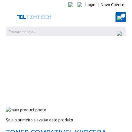
Login
|
Novo Cliente
O Me
Pesquisa
Salte
para
Salte
Seja o primeiro a avaliar este produto
o
para
final
o