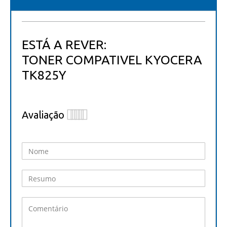
ESTÁ A REVER:
TONER COMPATIVEL KYOCERA
TK825Y
Avaliação
1
2
3
4
5
star
stars
stars
stars
stars