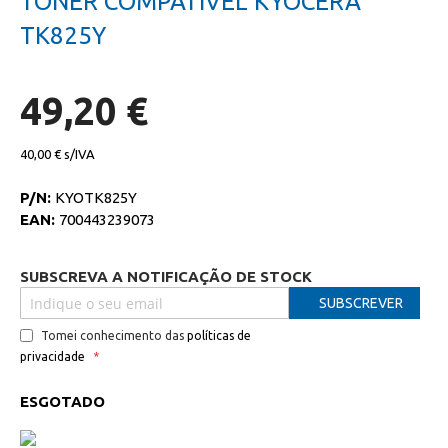
TONER COMPATIVEL KYOCERA
da
início
galeria
da
TK825Y
de
galeria
imagens
de
imagens
49,20 €
40,00 €
P/N:
KYOTK825Y
EAN:
700443239073
SUBSCREVA A NOTIFICAÇÃO DE STOCK
SUBSCREVER
Tomei conhecimento das
políticas de
privacidade
ESGOTADO