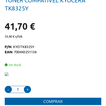
TONER COMPATIVEL KYOCERA
da
início
galeria
da
TK8325Y
de
galeria
imagens
de
imagens
41,70 €
33,90 €
P/N:
KYOTK8325Y
EAN:
700443251136
Em Stock
-
+
COMPRAR