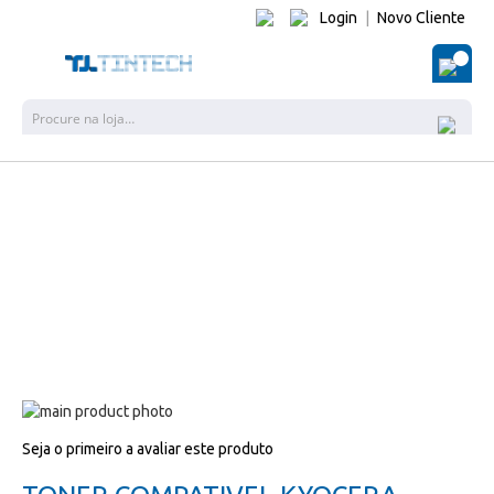
Login
|
Novo Cliente
O Me
Pesquisa
Salte
para
Salte
Seja o primeiro a avaliar este produto
o
para
final
o