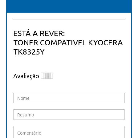
ESTÁ A REVER:
TONER COMPATIVEL KYOCERA
TK8325Y
Avaliação
1
2
3
4
5
star
stars
stars
stars
stars