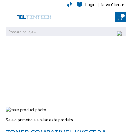
Login
|
Novo Cliente
O Me
Pesquisa
Salte
para
Salte
Seja o primeiro a avaliar este produto
o
para
final
o