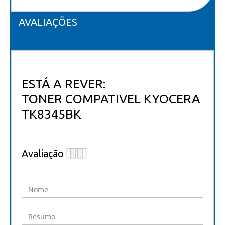
AVALIAÇÕES
ESTÁ A REVER:
TONER COMPATIVEL KYOCERA
TK8345BK
Avaliação
1
2
3
4
5
star
stars
stars
stars
stars