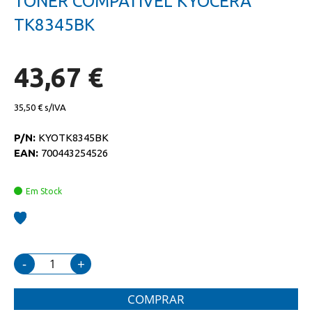
TONER COMPATIVEL KYOCERA
da
início
galeria
da
TK8345BK
de
galeria
imagens
de
imagens
43,67 €
35,50 €
P/N:
KYOTK8345BK
EAN:
700443254526
Em Stock
-
+
COMPRAR