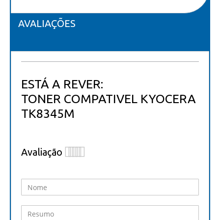
AVALIAÇÕES
ESTÁ A REVER:
TONER COMPATIVEL KYOCERA
TK8345M
Avaliação
1
2
3
4
5
star
stars
stars
stars
stars