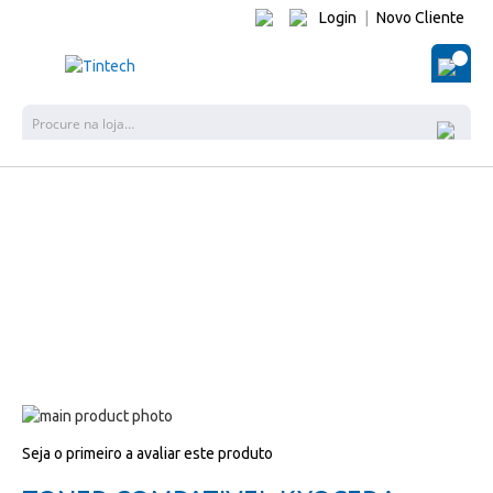
Login
|
Novo Cliente
O Me
Pes
Salte
para
Salte
Seja o primeiro a avaliar este produto
o
para
final
o