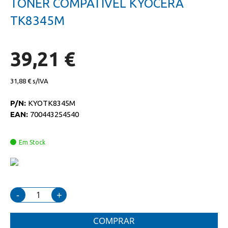
TONER COMPATIVEL KYOCERA
da
início
galeria
da
TK8345M
de
galeria
imagens
de
imagens
39,21 €
31,88 €
P/N:
KYOTK8345M
EAN:
700443254540
Em Stock
-
+
COMPRAR