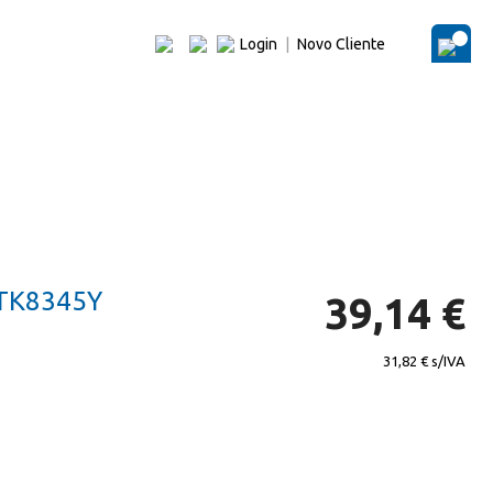
Login
|
Novo Cliente
O Me
TK8345Y
39,14 €
31,82 €