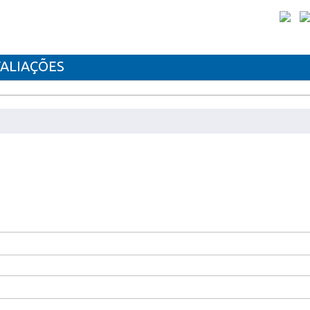
ALIAÇÕES
VEL KYOCERA TK8345Y
CS 2552 ci