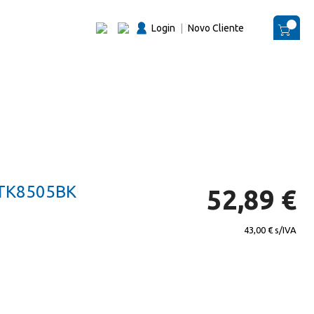
Login
|
Novo Cliente
O Me
TK8505BK
52,89 €
43,00 €