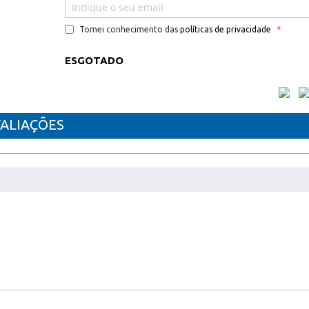
Tomei conhecimento das
políticas de privacidade
ESGOTADO
ALIAÇÕES
VEL KYOCERA TK8600M
DTN