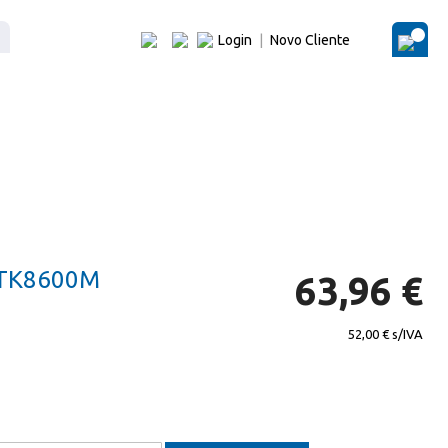
Login
|
Novo Cliente
O Me
 TK8600M
63,96 €
52,00 €