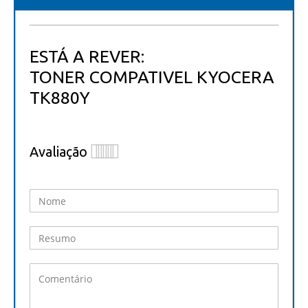
ESTÁ A REVER:
TONER COMPATIVEL KYOCERA
TK880Y
Avaliação
1
2
3
4
5
star
stars
stars
stars
stars