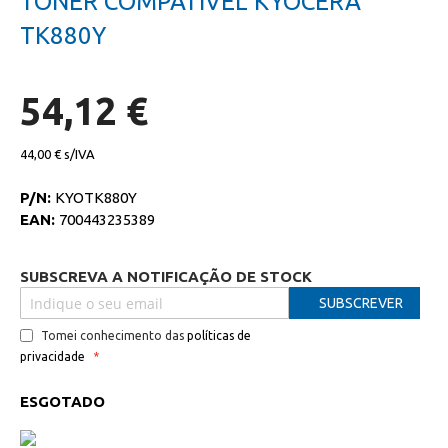
TONER COMPATIVEL KYOCERA
da
início
galeria
da
TK880Y
de
galeria
imagens
de
imagens
54,12 €
44,00 €
P/N:
KYOTK880Y
EAN:
700443235389
SUBSCREVA A NOTIFICAÇÃO DE STOCK
SUBSCREVER
Tomei conhecimento das
políticas de
privacidade
ESGOTADO