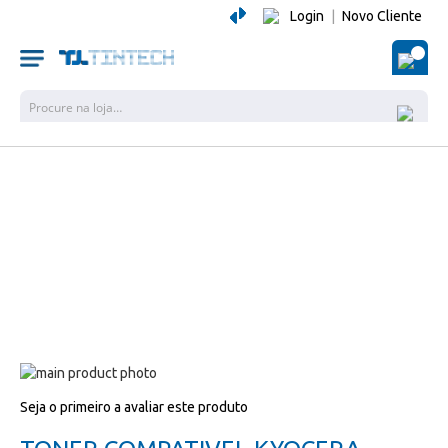
Login
|
Novo Cliente
O Me
Pesquisa
Salte
para
Salte
Seja o primeiro a avaliar este produto
o
para
final
o