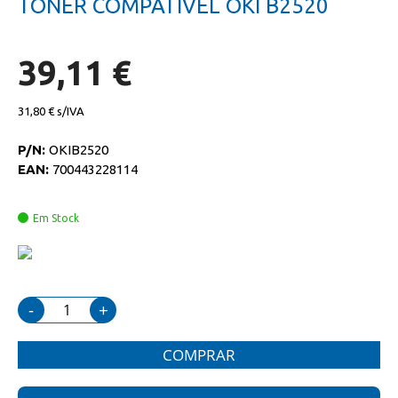
TONER COMPATIVEL OKI B2520
da
início
galeria
da
de
galeria
imagens
de
39,11 €
imagens
31,80 €
P/N:
OKIB2520
EAN:
700443228114
Em Stock
-
+
COMPRAR