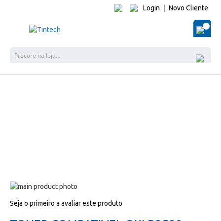
Login
|
Novo Cliente
O Me
Pes
Salte
para
Salte
Seja o primeiro a avaliar este produto
o
para
final
o