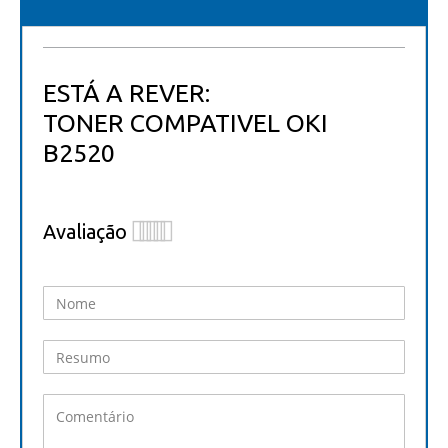
ESTÁ A REVER:
TONER COMPATIVEL OKI
B2520
Avaliação
1
2
3
4
5
star
stars
stars
stars
stars