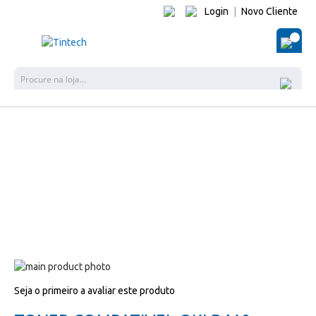
Login
|
Novo Cliente
O Me
Pes
Salte
para
Salte
Seja o primeiro a avaliar este produto
o
para
final
o