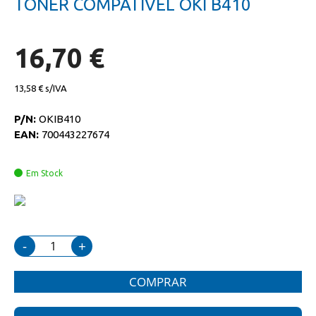
TONER COMPATIVEL OKI B410
da
início
galeria
da
de
galeria
imagens
de
16,70 €
imagens
13,58 €
P/N:
OKIB410
EAN:
700443227674
Em Stock
-
+
COMPRAR