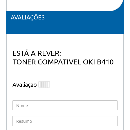
AVALIAÇÕES
ESTÁ A REVER:
TONER COMPATIVEL OKI B410
Avaliação
1
2
3
4
5
star
stars
stars
stars
stars