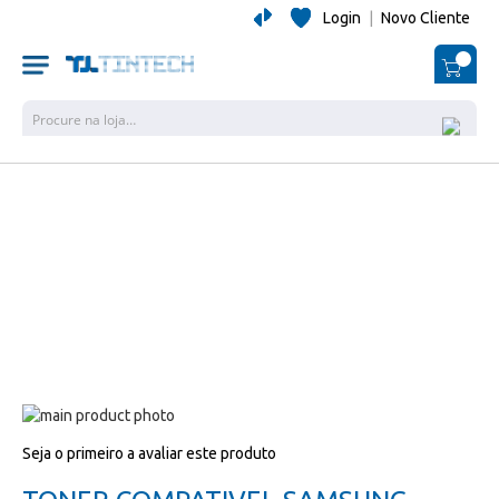
Login
|
Novo Cliente
O Me
Pesquisa
Salte
para
Salte
Seja o primeiro a avaliar este produto
o
para
final
o