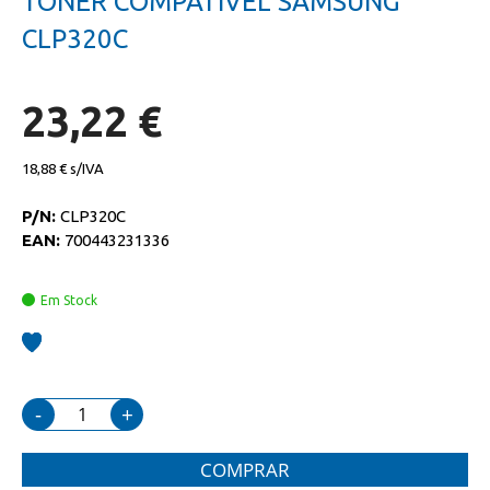
TONER COMPATIVEL SAMSUNG
da
início
galeria
da
CLP320C
de
galeria
imagens
de
imagens
23,22 €
18,88 €
P/N:
CLP320C
EAN:
700443231336
Em Stock
-
+
COMPRAR