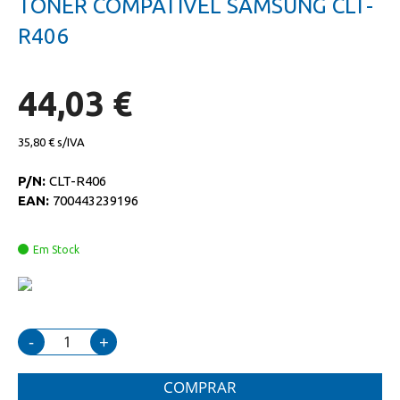
TONER COMPATIVEL SAMSUNG CLT-
da
início
galeria
da
R406
de
galeria
imagens
de
imagens
44,03 €
35,80 €
P/N:
CLT-R406
EAN:
700443239196
Em Stock
-
+
COMPRAR