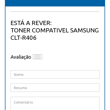
ESTÁ A REVER:
TONER COMPATIVEL SAMSUNG
CLT-R406
Avaliação
1
2
3
4
5
star
stars
stars
stars
stars