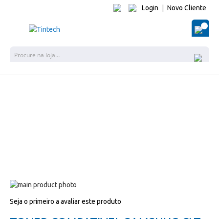
Login
|
Novo Cliente
O Me
Pes
Salte
para
Salte
Seja o primeiro a avaliar este produto
o
para
final
o