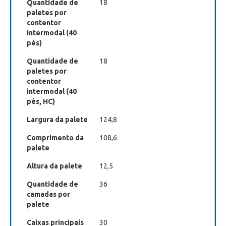
Quantidade de
18
paletes por
contentor
intermodal (40
pés)
Quantidade de
18
paletes por
contentor
intermodal (40
pés, HC)
Largura da palete
124,8
Comprimento da
108,6
palete
Altura da palete
12,5
Quantidade de
36
camadas por
palete
Caixas principais
30