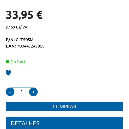
de
imagens
33,95 €
27,60 €
P/N:
CLT505M
EAN:
700443243858
Em Stock
-
+
COMPRAR
DETALHES