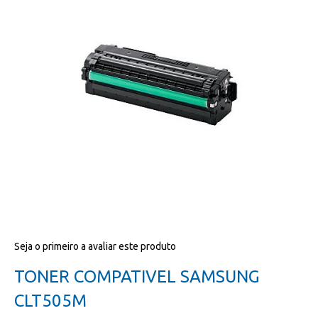
da
galeria
de
imagens
Salte
Seja o primeiro a avaliar este produto
para
o
TONER COMPATIVEL SAMSUNG
início
da
CLT505M
galeria