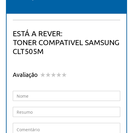
ESTÁ A REVER:
TONER COMPATIVEL SAMSUNG
CLT505M
Avaliação
1
2
3
4
5
star
stars
stars
stars
stars