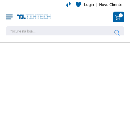
Login
|
Novo Cliente
O Me
Pesquisa
Salte
para
o
final