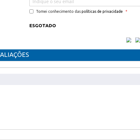
Tomei conhecimento das
políticas de privacidade
ESGOTADO
ALIAÇÕES
VEL SAMSUNG CLT804C
0 Series Samsung MultiXpress X 3220 NR Samsung Mu