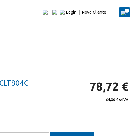
Login
|
Novo Cliente
O Me
CLT804C
78,72 €
64,00 €