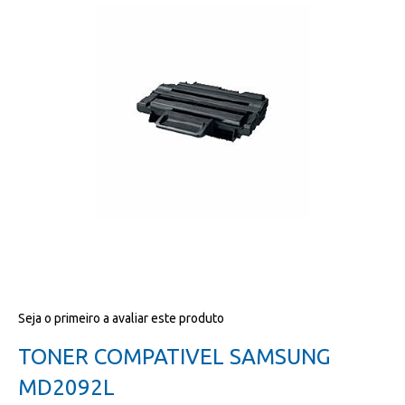
da
galeria
de
imagens
Salte
Seja o primeiro a avaliar este produto
para
o
TONER COMPATIVEL SAMSUNG
início
da
MD2092L
galeria