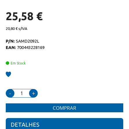
de
imagens
25,58 €
20,80 €
P/N:
SAMD2092L
EAN:
700443228169
Em Stock
-
+
COMPRAR
DETALHES