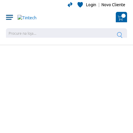
Login
|
Novo Cliente
O Me
Pes
Salte
para
o
final