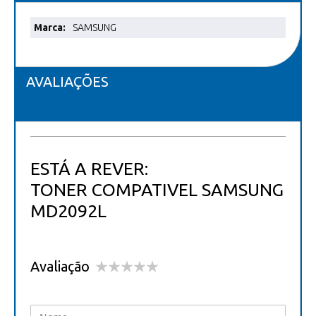
Mais
SAMSUNG
informações
AVALIAÇÕES
ESTÁ A REVER:
TONER COMPATIVEL SAMSUNG
MD2092L
Avaliação
1
2
3
4
5
star
stars
stars
stars
stars